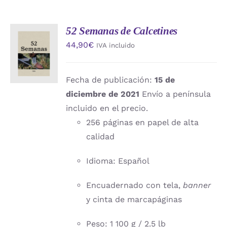
52 Semanas de Calcetines
AÑADIR
44,90
€
IVA incluido
AL
CARRITO
/
DETALLES
Fecha de publicación:
15 de
diciembre de 2021
Envío a península
incluido en el precio.
256 páginas en papel de alta
calidad
Idioma: Español
Encuadernado con tela,
banner
y cinta de marcapáginas
Peso: 1 100 g / 2.5 lb