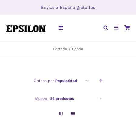
Saltar
Envíos a España gratuitos
al
contenido
Toggle
Navigation
Portada
»
Tienda
INICIO
LIBROS
Ordena por
Popularidad
DISTRIBUCIÓN
Mostrar
24 productos