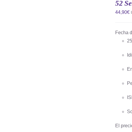
52 Se
44,90
€
Fecha d
25
AÑADIR AL CARRITO
/
QUICK
VIEW
Id
En
Pe
IS
So
El preci