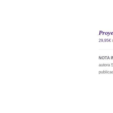
Proye
29,95
€
NOTA 
autora 
AÑADIR AL CARRITO
/
QUICK
publica
VIEW