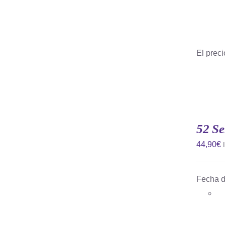
El preci
52 Se
44,90
€
Fecha d
AÑADIR AL CARRITO
/
QUICK
VIEW