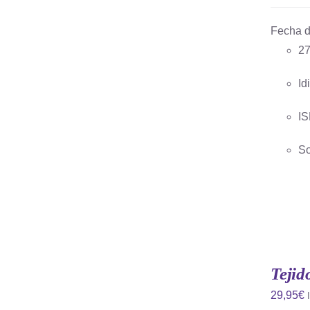
Fecha d
27
AÑADIR AL CARRITO
/
QUICK
VIEW
Id
IS
So
Tejid
29,95
€