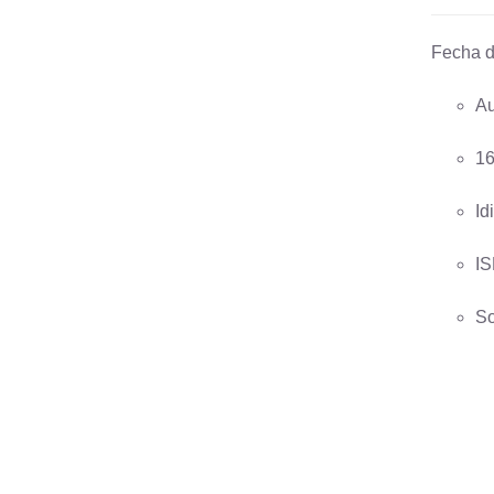
Fecha d
Au
AÑADIR AL CARRITO
/
QUICK
VIEW
16
Id
IS
So