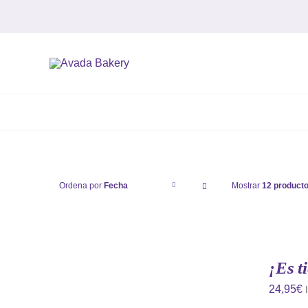
Saltar
al
contenido
Ordena por
Fecha
Mostrar
12 product
¡Es t
24,95
€