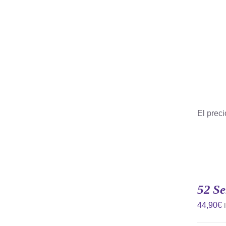
El preci
52 S
44,90
€