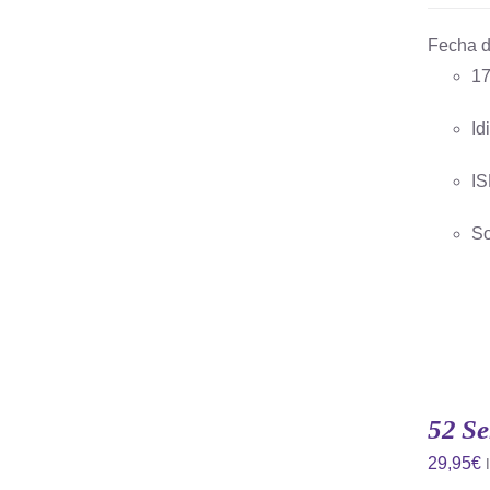
Fecha d
17
AÑADIR AL CARRITO
/
QUICK
VIEW
Id
IS
So
52 Se
29,95
€