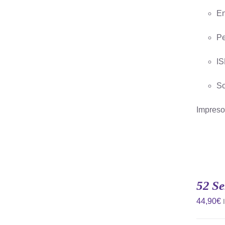
En
Pe
IS
So
Impreso 
AÑADIR
AL
CARRITO
52 Se
/
QUICK
44,90
€
VIEW