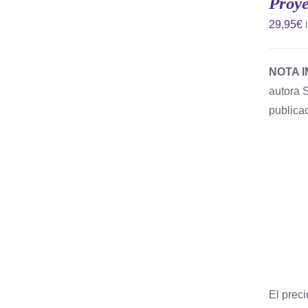
Proye
/
QUICK
29,95
€
VIEW
NOTA 
autora 
publica
El preci