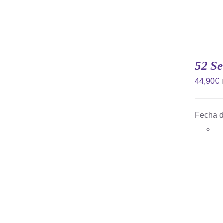
AÑADIR
AL
CARRITO
52 Se
/
QUICK
44,90
€
VIEW
Fecha d