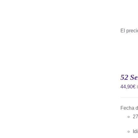
El preci
AÑADIR
AL
CARRITO
52 S
/
QUICK
44,90
€
VIEW
Fecha d
27
Id