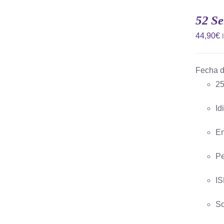
AL
CARRITO
52 Se
/
QUICK
44,90
€
VIEW
Fecha d
25
Id
En
Pe
IS
So