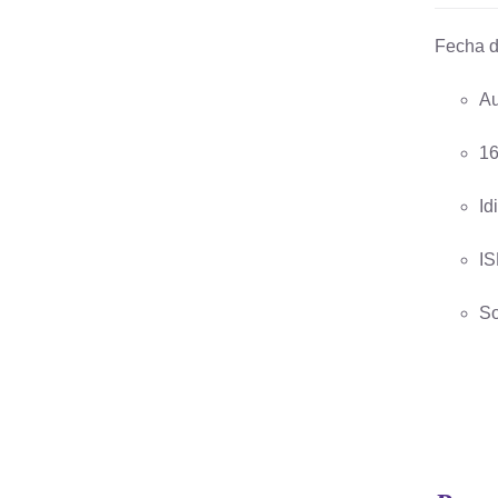
Fecha d
Au
16
Id
IS
So
AÑADIR
AL
CARRITO