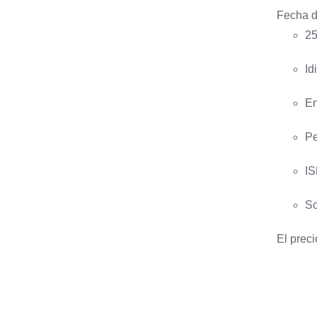
Fecha d
25
Id
En
Pe
IS
So
El preci
AÑADIR