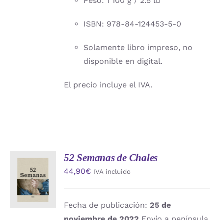
Peso: 1 100 g / 2.5 lb
ISBN: 978-84-124453-5-0
Solamente libro impreso, no
disponible en digital.
El precio incluye el IVA.
52 Semanas de Chales
AÑADIR
44,90
€
IVA incluido
AL
CARRITO
/
DETALLES
Fecha de publicación:
25 de
noviembre de 2022
Envío a península