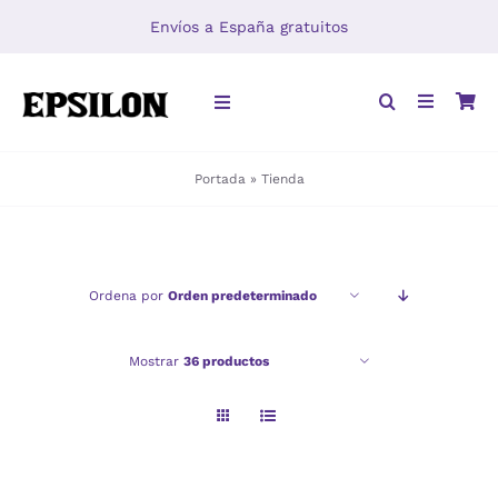
Saltar
Envíos a España gratuitos
al
contenido
Toggle
Navigation
Portada
»
Tienda
INICIO
LIBROS
Ordena por
Orden predeterminado
DISTRIBUCIÓN
Mostrar
36 productos