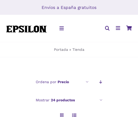
Saltar
Envíos a España gratuitos
al
contenido
Toggle
Navigation
Portada
»
Tienda
INICIO
LIBROS
Ordena por
Precio
DISTRIBUCIÓN
Mostrar
24 productos