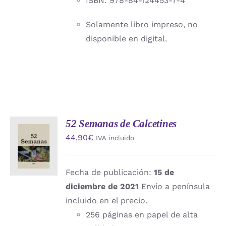
ISBN: 978-84-124453-7-4
Solamente libro impreso, no
disponible en digital.
52 Semanas de Calcetines
AÑADIR
44,90
€
IVA incluido
AL
CARRITO
/
DETALLES
Fecha de publicación:
15 de
diciembre de 2021
Envío a península
incluido en el precio.
256 páginas en papel de alta