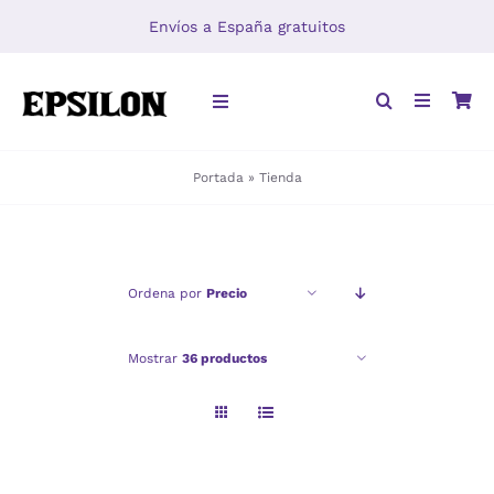
Saltar
Envíos a España gratuitos
al
contenido
Toggle
Navigation
Portada
»
Tienda
INICIO
LIBROS
Ordena por
Precio
DISTRIBUCIÓN
Mostrar
36 productos