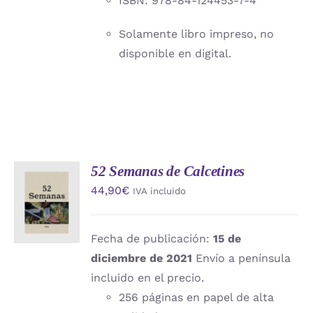
ISBN: 978-84-124453-7-4
Solamente libro impreso, no
disponible en digital.
52 Semanas de Calcetines
AÑADIR
44,90
€
IVA incluido
AL
CARRITO
/
DETALLES
Fecha de publicación:
15 de
diciembre de 2021
Envío a península
incluido en el precio.
256 páginas en papel de alta