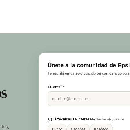
Únete a la comunidad de Epsi
Te escribiremos solo cuando tengamos algo bonit
s
Tu email *
¿Qué técnicas te interesan?
Puedes elegir varias
ntos,
Punto
Crochet
Bordado