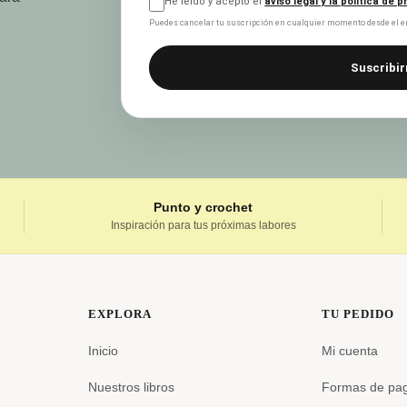
He leído y acepto el
aviso legal y la política de 
Puedes cancelar tu suscripción en cualquier momento desde el en
Suscribir
Punto y crochet
Inspiración para tus próximas labores
EXPLORA
TU PEDIDO
Inicio
Mi cuenta
Nuestros libros
Formas de pa