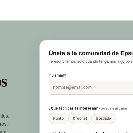
Únete a la comunidad de Epsi
Te escribiremos solo cuando tengamos algo bonit
s
Tu email *
¿Qué técnicas te interesan?
Puedes elegir varias
ntos,
Punto
Crochet
Bordado
ros.
para