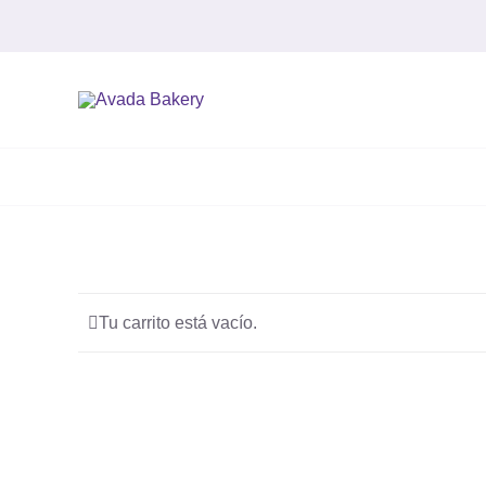
Saltar
al
contenido
Tu carrito está vacío.