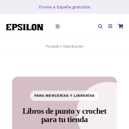
Saltar
Envíos a España gratuitos
al
contenido
Toggle
Navigation
Portada
»
Distribución
INICIO
LIBROS
DISTRIBUCIÓN
PARA MERCERÍAS Y LIBRERÍAS
Libros de punto y crochet
para tu tienda