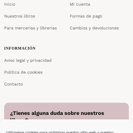
Inicio
Mi cuenta
Nuestros libros
Formas de pago
Para mercerías y librerías
Cambios y devoluciones
INFORMACIÓN
Aviso legal y privacidad
Política de cookies
Contacto
¿Tienes alguna duda sobre nuestros
libros?
Cuéntanos en qué podemos ayudarte y te responderemos
Utilizamos cookies para optimizar nuestro sitio web y nuestro