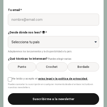
Tu email *
¿Desde dónde nos lees? 🌍 *
Adaptaremos los lanzamientos y la disponibilidad a tu país.
¿Qué técnicas te interesan?
Puedes elegir varias
Punto
Crochet
Bordado
He leído y acepto el
aviso legal y la política de privacidad
.
Puedes cancelar tu suscripción en cualquier momento desde el enlace incluido en
nuestras newsletters.
Suscribirme a la newsletter