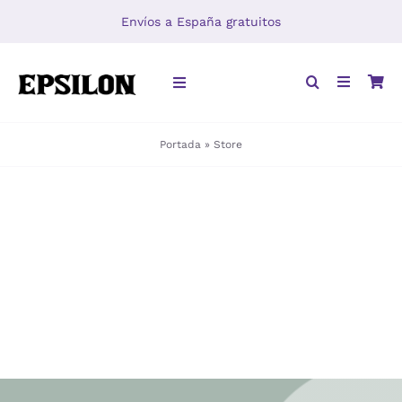
Saltar
Envíos a España gratuitos
al
contenido
Toggle
Navigation
Portada
»
Store
INICIO
LIBROS
DISTRIBUCIÓN