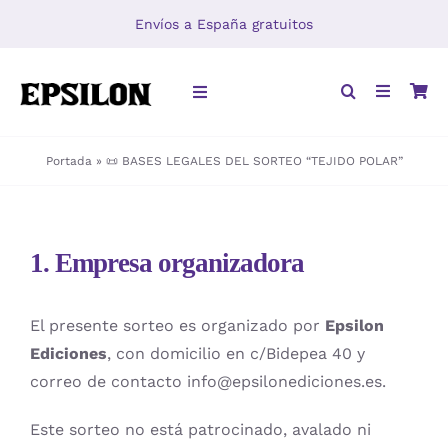
Saltar
Envíos a España gratuitos
al
contenido
Toggle
Navigation
Portada
»
📜 BASES LEGALES DEL SORTEO “TEJIDO POLAR”
INICIO
LIBROS
1. Empresa organizadora
DISTRIBUCIÓN
El presente sorteo es organizado por
Epsilon
Ediciones
, con domicilio en c/Bidepea 40 y
correo de contacto info@epsilonediciones.es.
Este sorteo no está patrocinado, avalado ni