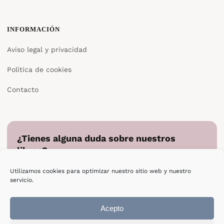
INFORMACIÓN
Aviso legal y privacidad
Política de cookies
Contacto
¿Tienes alguna duda sobre nuestros
libros?
Cuéntanos en qué podemos ayudarte y te responderemos
Utilizamos cookies para optimizar nuestro sitio web y nuestro
directamente.
servicio.
Escribir a Epsilon
Acepto