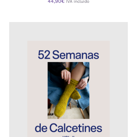
44,90
€
IVA incluido
AÑADIR AL CARRITO
/
DETALLES