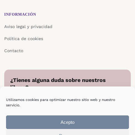
INFORMACIÓN
Aviso legal y privacidad
Política de cookies
Contacto
¿Tienes alguna duda sobre nuestros
libros?
Cuéntanos en qué podemos ayudarte y te responderemos
Utilizamos cookies para optimizar nuestro sitio web y nuestro
directamente.
servicio.
Escribir a Epsilon
Acepto