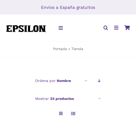
Saltar
Envíos a España gratuitos
al
contenido
Toggle
Navigation
Portada
»
Tienda
INICIO
LIBROS
Ordena por
Nombre
DISTRIBUCIÓN
Mostrar
24 productos