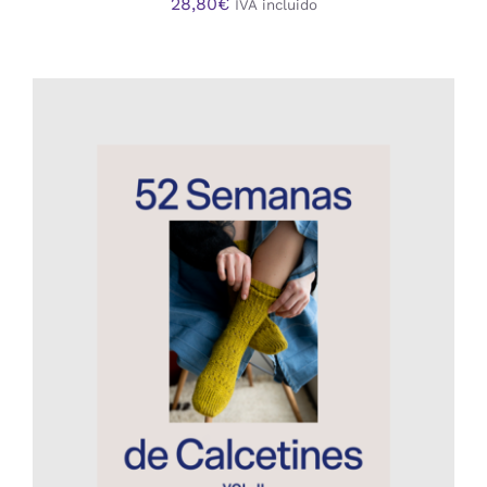
28,80
€
IVA incluido
AÑADIR AL CARRITO
/
DETALLES