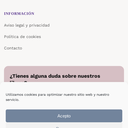
INFORMACIÓN
Aviso legal y privacidad
Política de cookies
Contacto
¿Tienes alguna duda sobre nuestros
libros?
Cuéntanos en qué podemos ayudarte y te responderemos
Utilizamos cookies para optimizar nuestro sitio web y nuestro
directamente.
servicio.
Escribir a Epsilon
Acepto