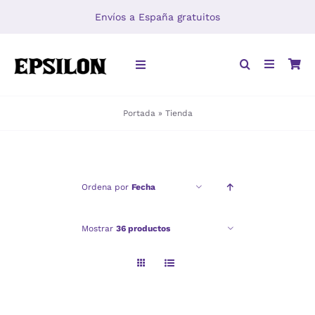
Saltar
Envíos a España gratuitos
al
contenido
Toggle
Navigation
Portada
»
Tienda
INICIO
LIBROS
Ordena por
Fecha
DISTRIBUCIÓN
Mostrar
36 productos