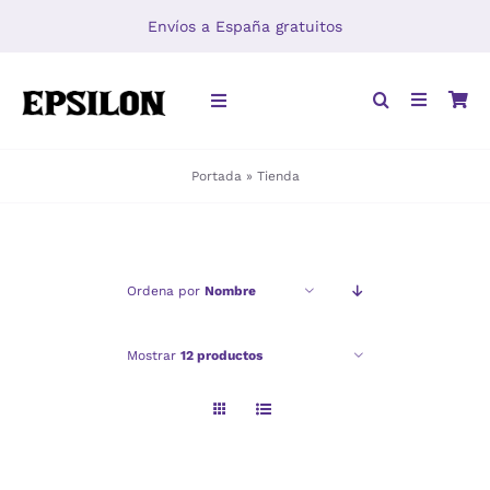
Saltar
Envíos a España gratuitos
al
contenido
Toggle
Navigation
Portada
»
Tienda
INICIO
LIBROS
Ordena por
Nombre
DISTRIBUCIÓN
Mostrar
12 productos