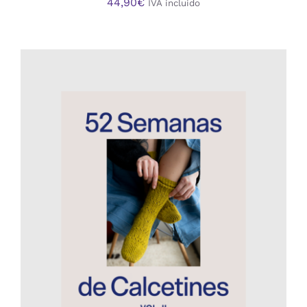
44,90
€
IVA incluido
AÑADIR AL CARRITO
/
DETALLES