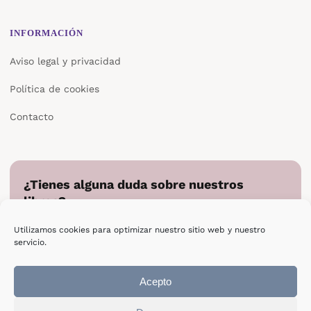
INFORMACIÓN
Aviso legal y privacidad
Política de cookies
Contacto
¿Tienes alguna duda sobre nuestros
libros?
Cuéntanos en qué podemos ayudarte y te responderemos
Utilizamos cookies para optimizar nuestro sitio web y nuestro
directamente.
servicio.
Escribir a Epsilon
Acepto