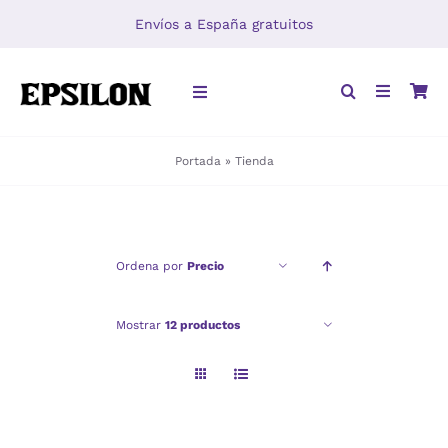
Saltar
Envíos a España gratuitos
al
contenido
Toggle
Navigation
Portada
»
Tienda
INICIO
LIBROS
Ordena por
Precio
DISTRIBUCIÓN
Mostrar
12 productos