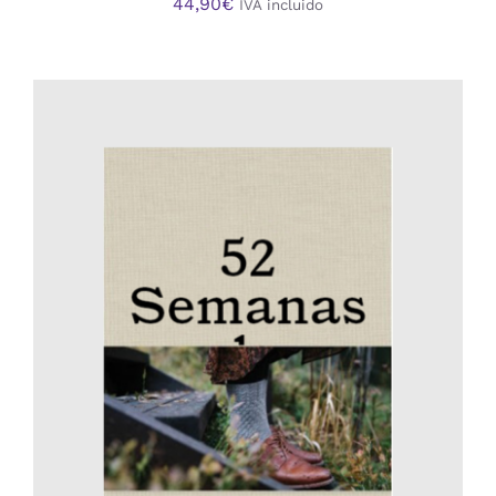
44,90
€
IVA incluido
AÑADIR AL CARRITO
/
DETALLES