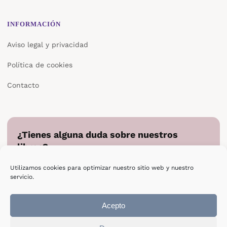
INFORMACIÓN
Aviso legal y privacidad
Política de cookies
Contacto
¿Tienes alguna duda sobre nuestros
libros?
Cuéntanos en qué podemos ayudarte y te responderemos
Utilizamos cookies para optimizar nuestro sitio web y nuestro
directamente.
servicio.
Escribir a Epsilon
Acepto