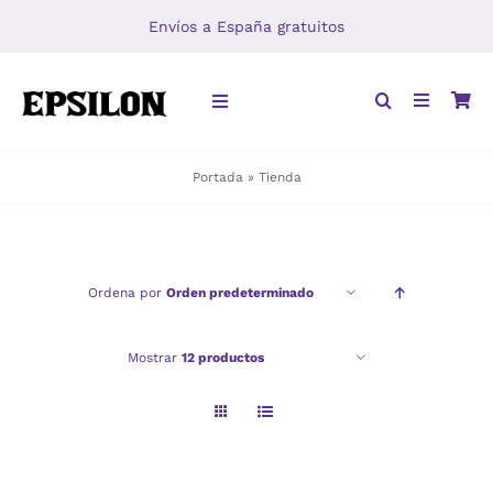
Saltar
Envíos a España gratuitos
al
contenido
Toggle
Navigation
Portada
»
Tienda
INICIO
LIBROS
Ordena por
Orden predeterminado
DISTRIBUCIÓN
Mostrar
12 productos