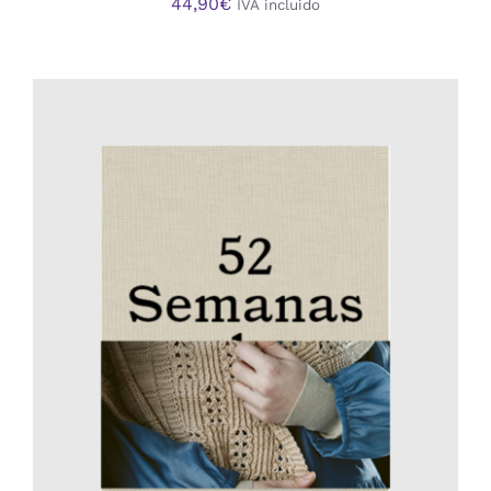
44,90
€
IVA incluido
AÑADIR AL CARRITO
/
DETALLES