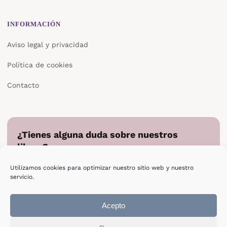
INFORMACIÓN
Aviso legal y privacidad
Política de cookies
Contacto
¿Tienes alguna duda sobre nuestros
libros?
Cuéntanos en qué podemos ayudarte y te responderemos
Utilizamos cookies para optimizar nuestro sitio web y nuestro
directamente.
servicio.
Escribir a Epsilon
Acepto