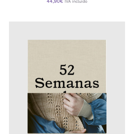
44,90
€
IVA incluido
AÑADIR AL CARRITO
/
DETALLES