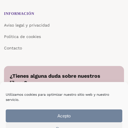
INFORMACIÓN
Aviso legal y privacidad
Política de cookies
Contacto
¿Tienes alguna duda sobre nuestros
libros?
Cuéntanos en qué podemos ayudarte y te responderemos
Utilizamos cookies para optimizar nuestro sitio web y nuestro
directamente.
servicio.
Escribir a Epsilon
Acepto