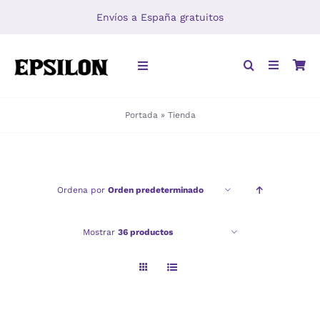
Saltar
Envíos a España gratuitos
al
contenido
Toggle
Navigation
Portada
»
Tienda
INICIO
LIBROS
Ordena por
Orden predeterminado
DISTRIBUCIÓN
Mostrar
36 productos