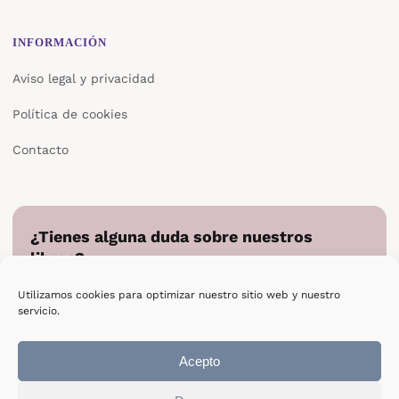
INFORMACIÓN
Aviso legal y privacidad
Política de cookies
Contacto
¿Tienes alguna duda sobre nuestros
libros?
Cuéntanos en qué podemos ayudarte y te responderemos
Utilizamos cookies para optimizar nuestro sitio web y nuestro
directamente.
servicio.
Escribir a Epsilon
Acepto