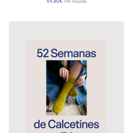
44,90
€
IVA incluido
AÑADIR AL CARRITO
/
DETALLES