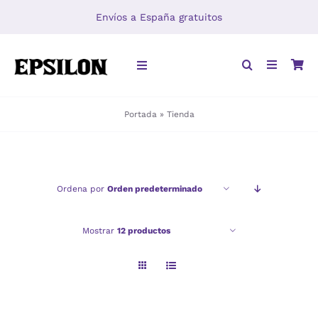
Saltar
Envíos a España gratuitos
al
contenido
Toggle
Navigation
Portada
»
Tienda
INICIO
LIBROS
Ordena por
Orden predeterminado
DISTRIBUCIÓN
Mostrar
12 productos