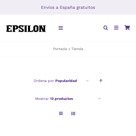
Saltar
Envíos a España gratuitos
al
contenido
Toggle
Navigation
Portada
»
Tienda
INICIO
LIBROS
Ordena por
Popularidad
DISTRIBUCIÓN
Mostrar
12 productos