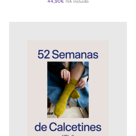
44,90
€
IVA incluido
AÑADIR AL CARRITO
/
DETALLES