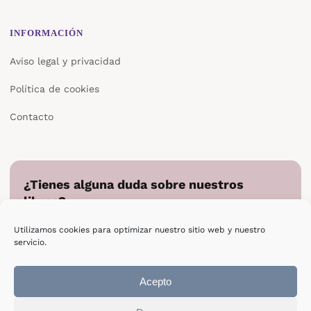
INFORMACIÓN
Aviso legal y privacidad
Política de cookies
Contacto
¿Tienes alguna duda sobre nuestros
libros?
Cuéntanos en qué podemos ayudarte y te responderemos
Utilizamos cookies para optimizar nuestro sitio web y nuestro
directamente.
servicio.
Escribir a Epsilon
Acepto