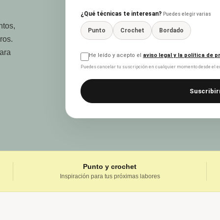
¿Qué técnicas te interesan?
Puedes elegir varias
ntos,
Punto
Crochet
Bordado
ros.
para
He leído y acepto el
aviso legal y la política de 
Puedes cancelar tu suscripción en cualquier momento desde el en
Suscribir
Punto y crochet
Inspiración para tus próximas labores