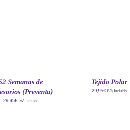
IR AL CARRITO
/
QUICK
AÑADIR AL CARRITO
/
VIEW
VIEW
52 Semanas de
Tejido Polar
esorios (Preventa)
29,95
€
IVA incluido
29,95
€
IVA incluido