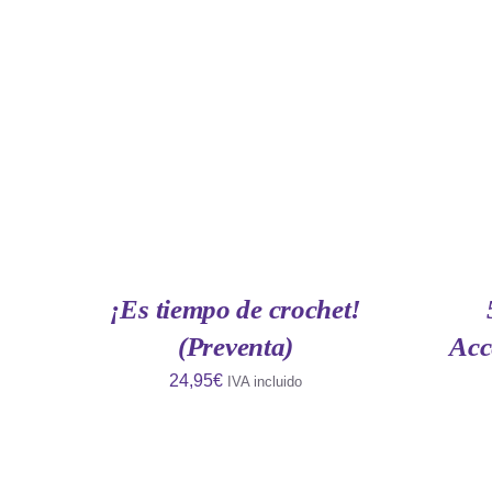
AÑADIR AL CARRITO
/
QUICK
AÑAD
VIEW
¡Es tiempo de crochet!
(Preventa)
Acc
24,95
€
IVA incluido