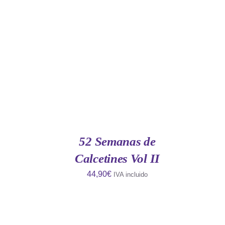
QUICK
AÑADIR AL CARRITO
/
QUICK
VIEW
52 Semanas de
Calcetines Vol II
44,90
€
IVA incluido