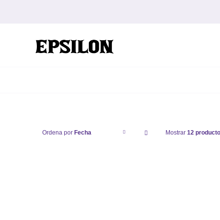
Saltar
al
contenido
Ordena por
Fecha
Mostrar
12 product