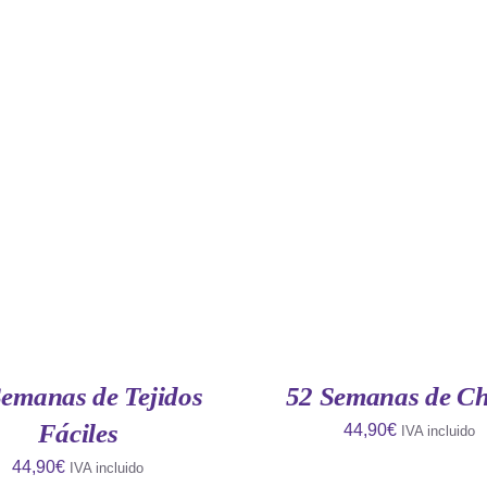
IR AL CARRITO
/
QUICK
AÑADIR AL CARRITO
/
VIEW
VIEW
Semanas de Tejidos
52 Semanas de Ch
Fáciles
44,90
€
IVA incluido
44,90
€
IVA incluido