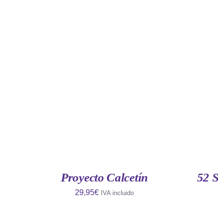
AÑADIR AL CARRITO
/
QUICK
AÑAD
VIEW
Proyecto Calcetín
52 
29,95
€
IVA incluido