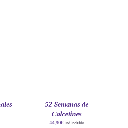
QUICK
AÑADIR AL CARRITO
/
QUICK
VIEW
ales
52 Semanas de
Calcetines
44,90
€
IVA incluido