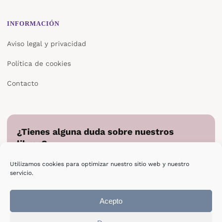
INFORMACIÓN
Aviso legal y privacidad
Política de cookies
Contacto
¿Tienes alguna duda sobre nuestros
libros?
Cuéntanos en qué podemos ayudarte y te responderemos
Utilizamos cookies para optimizar nuestro sitio web y nuestro
directamente.
servicio.
Escribir a Epsilon
Acepto