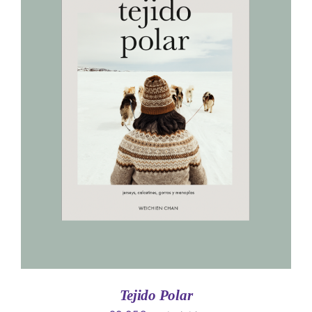
AÑADIR AL CARRITO
/
DETALLES
Tejido Polar