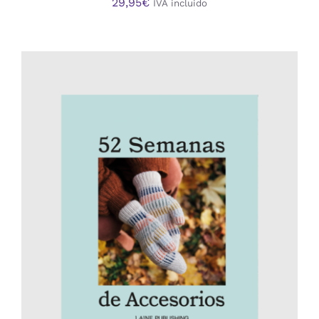
29,95
€
IVA incluido
AÑADIR AL CARRITO
/
DETALLES