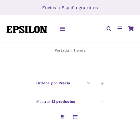
Saltar
Envíos a España gratuitos
al
contenido
Toggle
Navigation
Portada
»
Tienda
INICIO
LIBROS
Ordena por
Precio
DISTRIBUCIÓN
Mostrar
12 productos