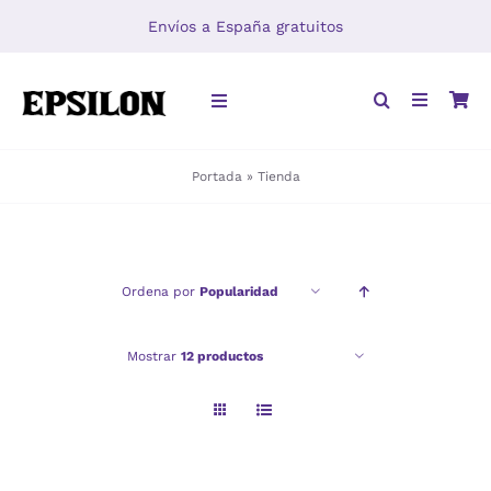
Saltar
Envíos a España gratuitos
al
contenido
Toggle
Navigation
Portada
»
Tienda
INICIO
LIBROS
Ordena por
Popularidad
DISTRIBUCIÓN
Mostrar
12 productos