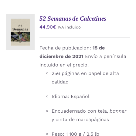
52 Semanas de Calcetines
AÑADIR
44,90
€
IVA incluido
AL
CARRITO
/
DETALLES
Fecha de publicación:
15 de
diciembre de 2021
Envío a península
incluido en el precio.
256 páginas en papel de alta
calidad
Idioma: Español
Encuadernado con tela,
banner
y cinta de marcapáginas
Peso: 1 100 g / 2.5 lb