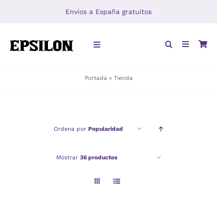
Saltar
Envíos a España gratuitos
al
contenido
Toggle
Navigation
Portada
»
Tienda
INICIO
LIBROS
Ordena por
Popularidad
DISTRIBUCIÓN
Mostrar
36 productos