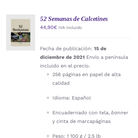
52 Semanas de Calcetines
AÑADIR
44,90
€
IVA incluido
AL
CARRITO
/
DETALLES
Fecha de publicación:
15 de
diciembre de 2021
Envío a península
incluido en el precio.
256 páginas en papel de alta
calidad
Idioma: Español
Encuadernado con tela,
banner
y cinta de marcapáginas
Peso: 1 100 g / 2.5 lb