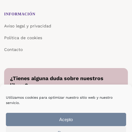
INFORMACIÓN
Aviso legal y privacidad
Política de cookies
Contacto
¿Tienes alguna duda sobre nuestros
libros?
Cuéntanos en qué podemos ayudarte y te responderemos
Utilizamos cookies para optimizar nuestro sitio web y nuestro
directamente.
servicio.
Escribir a Epsilon
Acepto