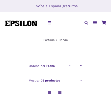
Saltar
Envíos a España gratuitos
al
contenido
Toggle
Navigation
Portada
»
Tienda
INICIO
LIBROS
Ordena por
Fecha
DISTRIBUCIÓN
Mostrar
36 productos