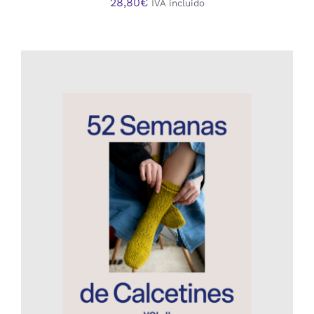
28,80
€
IVA incluido
AÑADIR AL CARRITO
/
DETALLES