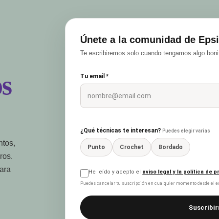
Únete a la comunidad de Epsi
Te escribiremos solo cuando tengamos algo bonit
s
Tu email *
¿Qué técnicas te interesan?
Puedes elegir varias
ntos,
Punto
Crochet
Bordado
ros.
para
He leído y acepto el
aviso legal y la política de 
Puedes cancelar tu suscripción en cualquier momento desde el en
Suscribir