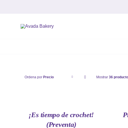
Saltar
al
contenido
Ordena por
Precio
Mostrar
36 product
AÑADIR
AÑADIR
AL
AL
CARRITO
CARRITO
/
/
QUICK
QUICK
¡Es tiempo de crochet!
P
VIEW
VIEW
(Preventa)