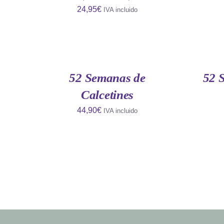
24,95
€
IVA incluido
AÑADIR
AÑADIR
AL
AL
CARRITO
CARRITO
/
/
QUICK
QUICK
52 Semanas de
52 
VIEW
VIEW
Calcetines
44,90
€
IVA incluido