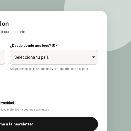
lon
o que contarte.
¿Desde dónde nos lees? 🌍 *
Adaptaremos los lanzamientos y la disponibilidad a tu país.
privacidad
.
lace incluido en nuestras newsletters.
me a la newsletter