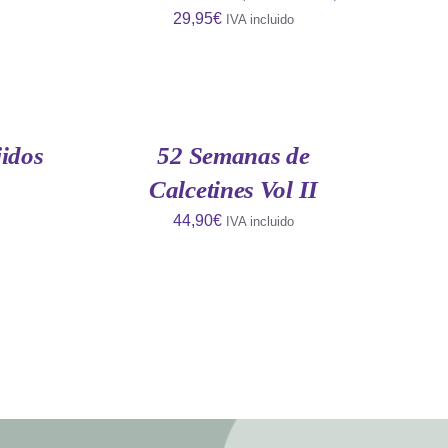
29,95
€
IVA incluido
AÑADIR
AL
CARRITO
/
QUICK
idos
52 Semanas de
VIEW
Calcetines Vol II
44,90
€
IVA incluido