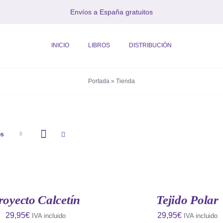
Envíos a España gratuitos
INICIO
LIBROS
DISTRIBUCIÓN
Portada
»
Tienda
os
AÑADIR
AL
CARRITO
/
QUICK
royecto Calcetín
Tejido Polar
VIEW
29,95
€
29,95
€
IVA incluido
IVA incluido