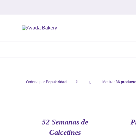
Saltar
al
contenido
Ordena por
Popularidad
Mostrar
36 product
AÑADIR
AÑADIR
AL
AL
CARRITO
CARRITO
/
/
QUICK
QUICK
52 Semanas de
P
VIEW
VIEW
Calcetines