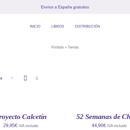
Envíos a España gratuitos
INICIO
LIBROS
DISTRIBUCIÓN
Portada
»
Tienda
os
AÑADIR
AL
CARRITO
/
QUICK
royecto Calcetín
52 Semanas de Ch
VIEW
29,95
€
44,90
€
IVA incluido
IVA incluido