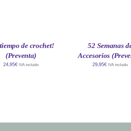
AÑADIR
AL
CARRITO
/
QUICK
tiempo de crochet!
52 Semanas d
VIEW
(Preventa)
Accesorios (Preve
24,95
€
29,95
€
IVA incluido
IVA incluido