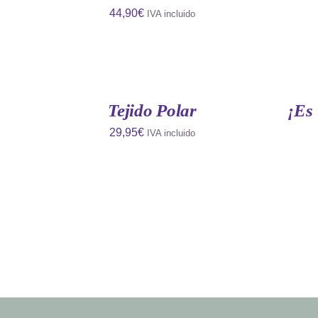
44,90
€
IVA incluido
AÑADIR
AÑADIR
AL
AL
CARRITO
CARRITO
/
/
QUICK
QUICK
Tejido Polar
¡Es 
VIEW
VIEW
29,95
€
IVA incluido