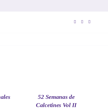
AÑADIR
AL
CARRITO
/
QUICK
ales
52 Semanas de
VIEW
Calcetines Vol II