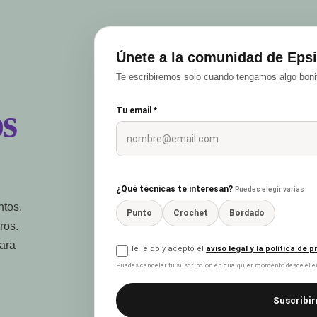
Únete a la comunidad de Epsi
Te escribiremos solo cuando tengamos algo bonit
s
Tu email *
¿Qué técnicas te interesan?
Puedes elegir varias
ntos,
Punto
Crochet
Bordado
ros.
para
He leído y acepto el
aviso legal y la política de 
Puedes cancelar tu suscripción en cualquier momento desde el en
Suscribir