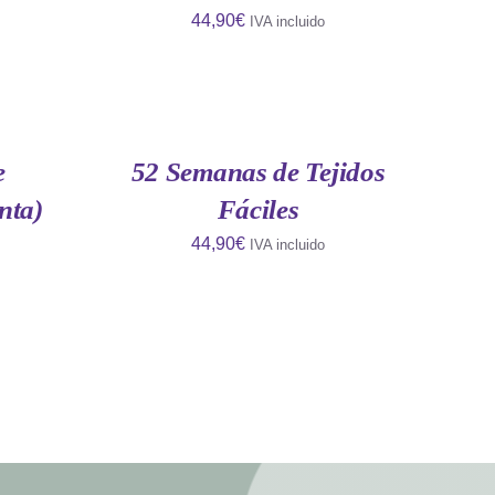
44,90
€
IVA incluido
AÑADIR
AL
CARRITO
/
QUICK
e
52 Semanas de Tejidos
VIEW
nta)
Fáciles
44,90
€
IVA incluido