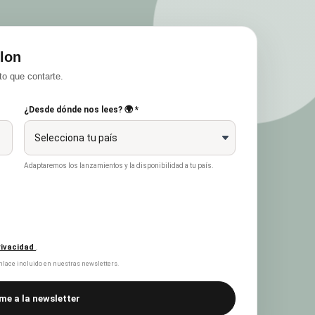
lon
o que contarte.
¿Desde dónde nos lees? 🌍 *
Adaptaremos los lanzamientos y la disponibilidad a tu país.
privacidad
.
lace incluido en nuestras newsletters.
me a la newsletter