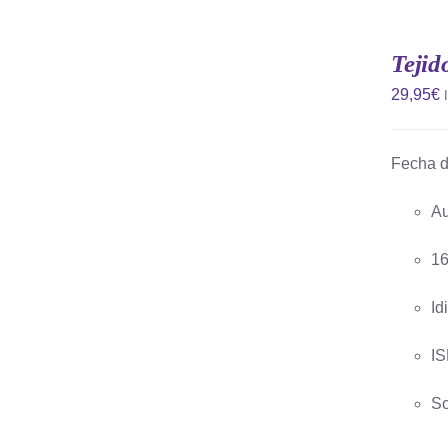
AÑADIR
AL
CARRITO
Tejid
/
QUICK
29,95
€
VIEW
Fecha d
Au
16
Id
IS
So