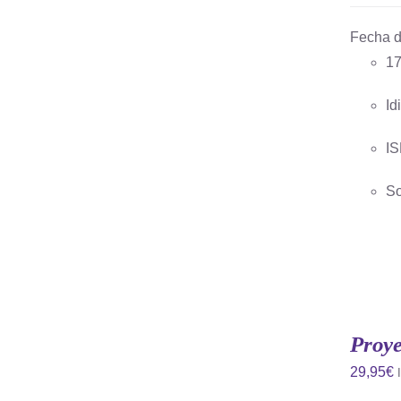
Fecha d
17
Id
IS
So
AÑADIR
AL
CARRITO
Proye
/
QUICK
29,95
€
VIEW