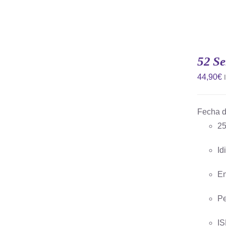
AÑADIR
AL
CARRITO
52 Se
/
QUICK
44,90
€
VIEW
Fecha d
25
Id
En
Pe
IS