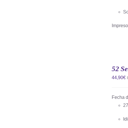
So
Impreso 
AÑADIR
AL
CARRITO
52 S
/
QUICK
44,90
€
VIEW
Fecha d
27
Id