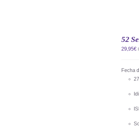
AÑADIR
AL
CARRITO
52 Se
/
QUICK
29,95
€
VIEW
Fecha d
27
Id
IS
So