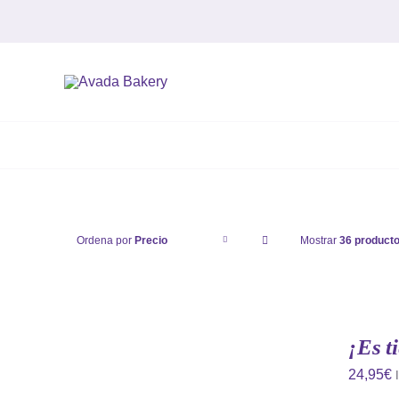
Saltar
al
contenido
Ordena por
Precio
Mostrar
36 product
AÑADIR
AL
CARRITO
¡Es t
/
QUICK
24,95
€
VIEW