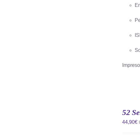
En
Pe
IS
So
Impreso 
AÑADIR
AL
CARRITO
52 Se
/
QUICK
44,90
€
VIEW